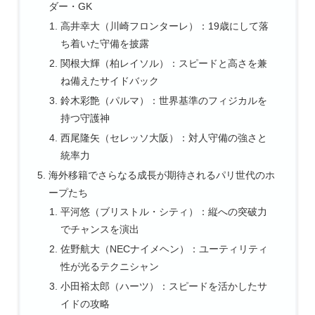
ダー・GK
高井幸大（川崎フロンターレ）：19歳にして落
ち着いた守備を披露
関根大輝（柏レイソル）：スピードと高さを兼
ね備えたサイドバック
鈴木彩艶（パルマ）：世界基準のフィジカルを
持つ守護神
西尾隆矢（セレッソ大阪）：対人守備の強さと
統率力
海外移籍でさらなる成長が期待されるパリ世代のホ
ープたち
平河悠（ブリストル・シティ）：縦への突破力
でチャンスを演出
佐野航大（NECナイメヘン）：ユーティリティ
性が光るテクニシャン
小田裕太郎（ハーツ）：スピードを活かしたサ
イドの攻略