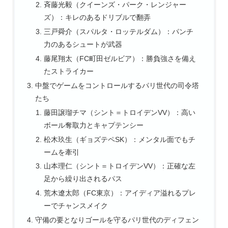
斉藤光毅（クイーンズ・パーク・レンジャー
ズ）：キレのあるドリブルで翻弄
三戸舜介（スパルタ・ロッテルダム）：パンチ
力のあるシュートが武器
藤尾翔太（FC町田ゼルビア）：勝負強さを備え
たストライカー
中盤でゲームをコントロールするパリ世代の司令塔
たち
藤田譲瑠チマ（シント＝トロイデンVV）：高い
ボール奪取力とキャプテンシー
松木玖生（ギョズテペSK）：メンタル面でもチ
ームを牽引
山本理仁（シント＝トロイデンVV）：正確な左
足から繰り出されるパス
荒木遼太郎（FC東京）：アイディア溢れるプレ
ーでチャンスメイク
守備の要となりゴールを守るパリ世代のディフェン