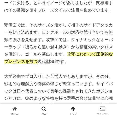
ードに欠ける」というイメージがありましたが、関根選手
はその常識を覆すプレースタイルで注目を集めています。
守備面では、そのサイズを活かして相手のサイドアタッカ
ーを封じ込めます。ロングボールの対応や競り合いでも無
類の強さを見せます。攻撃面では、ダイナミックなオーバ
ーラップ（後ろから追い越す動き）から精度の高いクロス
を供給し、ゴールを演出します。
攻守にわたって圧倒的な
プレゼンスを放つ
現代型SBです。
大学経由でプロ入りした苦労人でもありますが、その分、
戦術的な理解度や肉体の強さが際立っています。サイドバ
ックは日本代表において長年の課題とされてきたポジショ
ンだけに、彼のような特徴を持つ選手の台頭は非常に心強
いニュースです。世界基準のフィジカルでサイドを制圧す
る姿が期待されます。
ホーム
検索
トップ
サイドバー