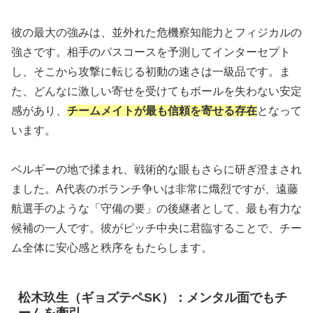
彼の最大の強みは、並外れた危機察知能力とフィジカルの
強さです。相手のパスコースを予測してインターセプト
し、そこから攻撃に転じる初動の速さは一級品です。ま
た、どんなに激しい寄せを受けてもボールを失わない安定
感があり、
チームメイトが最も信頼を寄せる存在
となって
います。
ベルギーの地で揉まれ、戦術的な眼もさらに研ぎ澄まされ
ました。A代表のボランチ争いは非常に熾烈ですが、遠藤
航選手のような「守備の要」の後継者として、最も有力な
候補の一人です。彼がピッチ中央に君臨することで、チー
ム全体に安心感と秩序をもたらします。
松木玖生（ギョズテペSK）：メンタル面でもチ