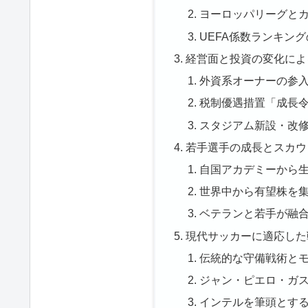
ヨーロッパリーグと
UEFA係数ランキン
経営面と投資の変化によ
外資系オーナーの参
税制優遇措置「成長
スタジアム新設・改
若手選手の成長とスカウ
自国アカデミーから
世界中から有望株を
ベテランと若手が融
現代サッカーに適応した
伝統的な守備戦術と
ジャン・ピエロ・ガ
インテルを筆頭とす