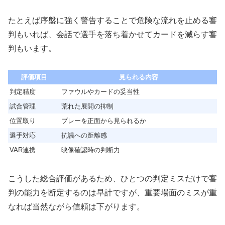
たとえば序盤に強く警告することで危険な流れを止める審
判もいれば、会話で選手を落ち着かせてカードを減らす審
判もいます。
評価項目
見られる内容
判定精度
ファウルやカードの妥当性
試合管理
荒れた展開の抑制
位置取り
プレーを正面から見られるか
選手対応
抗議への距離感
VAR連携
映像確認時の判断力
こうした総合評価があるため、ひとつの判定ミスだけで審
判の能力を断定するのは早計ですが、重要場面のミスが重
なれば当然ながら信頼は下がります。