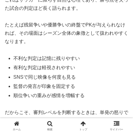
た試合の判定ほど長く語られます。
たとえば残留争いや優勝争いの終盤でPKが与えられなけ
れば、その場面はシーズン全体の象徴として扱われやすく
なります。
不利な判定は記憶に残りやすい
有利な判定は軽視されやすい
SNSで同じ映像を何度も見る
監督の発言が印象を固定する
順位争いの重みが感情を増幅する
だからこそ、審判レベルを判断するときは、単発の怒りで
はなく、複数試合、複数クラブ、複数の判定カテゴリを見
比べる姿勢が必要です。
ホーム
検索
トップ
サイドバー