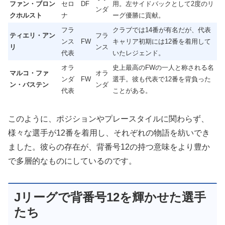
ファン・ブロン
セロ
DF
用。左サイドバックとして2度のリ
ンダ
クホルスト
ナ
ーグ優勝に貢献。
フラ
クラブでは14番が有名だが、代表
ティエリ・アン
フラ
ンス
FW
キャリア初期には12番を着用して
リ
ンス
代表
いたレジェンド。
オラ
史上最高のFWの一人と称される名
マルコ・ファ
オラ
ンダ
FW
選手。彼も代表で12番を背負った
ン・バステン
ンダ
代表
ことがある。
このように、ポジションやプレースタイルに関わらず、
様々な選手が12番を着用し、それぞれの物語を紡いでき
ました。彼らの存在が、背番号12の持つ意味をより豊か
で多層的なものにしているのです。
Jリーグで背番号12を輝かせた選手
たち