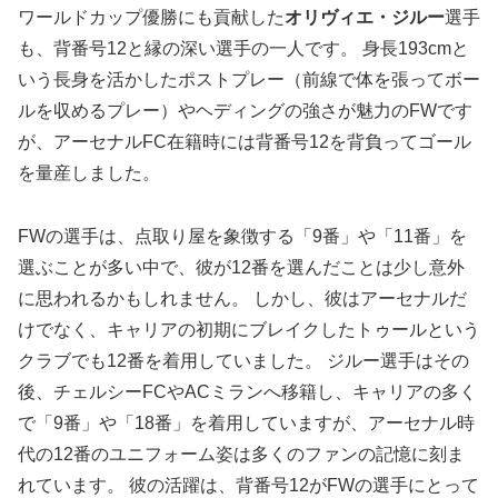
ワールドカップ優勝にも貢献した
オリヴィエ・ジルー
選手
も、背番号12と縁の深い選手の一人です。 身長193cmと
いう長身を活かしたポストプレー（前線で体を張ってボー
ルを収めるプレー）やヘディングの強さが魅力のFWです
が、アーセナルFC在籍時には背番号12を背負ってゴール
を量産しました。
FWの選手は、点取り屋を象徴する「9番」や「11番」を
選ぶことが多い中で、彼が12番を選んだことは少し意外
に思われるかもしれません。 しかし、彼はアーセナルだ
けでなく、キャリアの初期にブレイクしたトゥールという
クラブでも12番を着用していました。 ジルー選手はその
後、チェルシーFCやACミランへ移籍し、キャリアの多く
で「9番」や「18番」を着用していますが、アーセナル時
代の12番のユニフォーム姿は多くのファンの記憶に刻ま
れています。 彼の活躍は、背番号12がFWの選手にとって