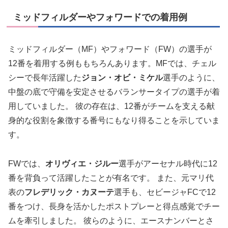
ミッドフィルダーやフォワードでの着用例
ミッドフィルダー（MF）やフォワード（FW）の選手が
12番を着用する例ももちろんあります。MFでは、チェル
シーで長年活躍した
ジョン・オビ・ミケル
選手のように、
中盤の底で守備を安定させるバランサータイプの選手が着
用していました。 彼の存在は、12番がチームを支える献
身的な役割を象徴する番号にもなり得ることを示していま
す。
FWでは、
オリヴィエ・ジルー
選手がアーセナル時代に12
番を背負って活躍したことが有名です。 また、元マリ代
表の
フレデリック・カヌーテ
選手も、セビージャFCで12
番をつけ、長身を活かしたポストプレーと得点感覚でチー
ムを牽引しました。 彼らのように、エースナンバーとさ