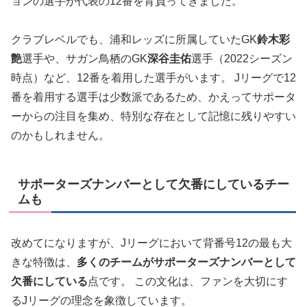
ョンの選手が代表の12番を背負ってきました。
クラブレベルでも、浦和レッズに所属していたGK
鈴木彩
艶
選手や、サガン鳥栖のGK
深谷圭佑
選手（2022シーズン
時点）など、12番を着用した選手がいます。 Jリーグで12
番を着用する選手は少数派であるため、かえってサポータ
ーからの注目を集め、特別な存在として記憶に残りやすい
のかもしれません。
サポーターズナンバーとして欠番にしているチー
ムも
改めてになりますが、Jリーグにおいて背番号12の最も大
きな特徴は、
多くのチームがサポーターズナンバーとして
欠番にしている
点です。 この文化は、ファンを大切にす
るJリーグの理念を象徴しています。