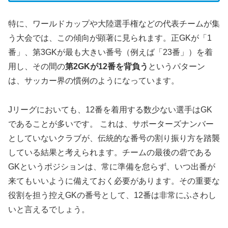
特に、ワールドカップや大陸選手権などの代表チームが集
う大会では、この傾向が顕著に見られます。正GKが「1
番」、第3GKが最も大きい番号（例えば「23番」）を着
用し、その間の
第2GKが12番を背負う
というパターン
は、サッカー界の慣例のようになっています。
Jリーグにおいても、12番を着用する数少ない選手はGK
であることが多いです。 これは、サポーターズナンバー
としていないクラブが、伝統的な番号の割り振り方を踏襲
している結果と考えられます。チームの最後の砦である
GKというポジションは、常に準備を怠らず、いつ出番が
来てもいいように備えておく必要があります。その重要な
役割を担う控えGKの番号として、12番は非常にふさわし
いと言えるでしょう。