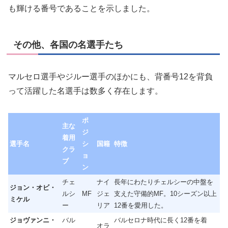
も輝ける番号であることを示しました。
その他、各国の名選手たち
マルセロ選手やジルー選手のほかにも、背番号12を背負
って活躍した名選手は数多く存在します。
ポ
主な
ジ
着用
選手名
シ
国籍
特徴
クラ
ョ
ブ
ン
チェ
ナイ
長年にわたりチェルシーの中盤を
ジョン・オビ・
ルシ
MF
ジェ
支えた守備的MF。10シーズン以上
ミケル
ー
リア
12番を愛用した。
ジョヴァンニ・
バル
バルセロナ時代に長く12番を着
オラ