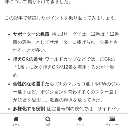
味について掘り下げてきました。
この記事で解説したポイントを振り返ってみましょう。
サポーターの象徴
: 特にJリーグでは、12番は「12番
目の選手」としてサポーターに捧げられ、欠番とさ
れることが多い。
控えGKの番号
: ワールドカップなどでは、正GKの
「1番」に次ぐ控えGKが12番を着用するのが一般
的。
個性的な名選手たち
: DFのマルセロ選手やFWのジル
ー選手など、ポジションを問わず多くのスター選手
が12番を愛用し、独自の輝きを放ってきた。
多様化する役割
: 固定番号制の現代では、サイドバッ
クからフォワードまで、様々な役割を持つ選手が12
番を背負っている。
ホーム
検索
トップ
サイドバー