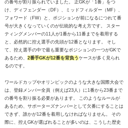
の番号が割り振られていました。 正GKが「1番」をつ
け、ディフェンダー（DF）、ミッドフィルダー（MF）、
フォワード（FW）と、ポジションが前になるにつれて番
号が大きくなっていくのが伝統的な考え方です。 スター
ティングメンバーの11人が1番から11番までを着用する
と、必然的に控え選手の先頭が12番となります。 そし
て、控え選手の中で最も重要なポジションの一つがGKで
あるため、
2番手GKが12番を背負う
ケースが多く見られ
るのです。
ワールドカップやオリンピックのような大きな国際大会で
は、登録メンバー全員（例えば23人）に1番から23番まで
の番号を割り振る必要があります。 このようなルールが
あるため、サポーターズナンバーとして欠番にすることは
できず、誰かが12番を着用しなければなりません。 その
際に、控えGKが選ばれることが多いのは、こうした歴史