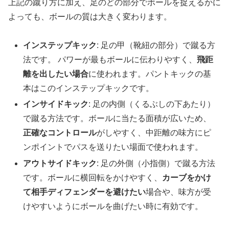
上記の蹴り方に加え、足のどの部分でボールを捉えるかに
よっても、ボールの質は大きく変わります。
インステップキック
: 足の甲（靴紐の部分）で蹴る方
法です。 パワーが最もボールに伝わりやすく、
飛距
離を出したい場合
に使われます。パントキックの基
本はこのインステップキックです。
インサイドキック
: 足の内側（くるぶしの下あたり）
で蹴る方法です。ボールに当たる面積が広いため、
正確なコントロール
がしやすく、中距離の味方にピ
ンポイントでパスを送りたい場面で使われます。
アウトサイドキック
: 足の外側（小指側）で蹴る方法
です。ボールに横回転をかけやすく、
カーブをかけ
て相手ディフェンダーを避けたい
場合や、味方が受
けやすいようにボールを曲げたい時に有効です。