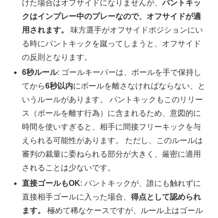
けた場合はオフサイドになりませんが、
パントキッ
クはインプレー中のプレーなので、オフサイドが適
用されます。
味方選手がオフサイドポジションにい
る時にパントキックを蹴ってしまうと、オフサイド
の反則となります。
6秒ルール
: ゴールキーパーは、ボールを手で保持し
てから
6秒以内
にボールを離さなければならない、と
いうルールがあります。 パントキックもこのリリー
ス（ボールを離す行為）に含まれるため、意図的に
時間を使いすぎると、相手に間接フリーキックを与
えられる可能性があります。 ただし、このルールは
審判の裁量に委ねられる部分が大きく、厳密に適用
されることは少ないです。
直接ゴールもOK
: パントキックが、誰にも触れずに
直接相手ゴールに入った場合、
得点として認められ
ます。
極めて稀なケースですが、ルール上はゴール