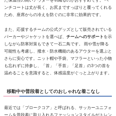
た保温性の高いアウターを羽織るのがおすすめです。 ベ
ンチコートは丈が長く、お尻まですっぽりと覆ってくれる
ため、座席からの冷えを防ぐのに非常に効果的です。
また、応援するチームの公式グッズとして販売されている
パーカーやジャケットを選べば、
チームへのサポート
を示
しながら防寒対策もできて一石二鳥です。 雨や雪が降る
可能性も考慮し、撥水・防水機能のあるアウターを選ぶと
さらに安心です。ニット帽や手袋、マフラーといった小物
も忘れずに持参し、「首」「手首」「足首」の3つの首を
温めることを意識すると、体感温度がぐっと上がります。
移動中や普段着としてのおしゃれな着こなし
最近では「ブロークコア」と呼ばれる、サッカーユニフォ
ームを普段着に取り入れるファッションスタイルがトレン