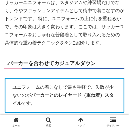
サッカーユニフォームは、スタジアムや練習場だけでな
く、今やファッションアイテムとして街中で着こなすのが
トレンドです。 特に、ユニフォームの上に何を重ねるか
で、その印象は大きく変わります。ここでは、サッカーユ
ニフォームをおしゃれな普段着として取り入れるための、
具体的な重ね着テクニックを3つご紹介します。
パーカーを合わせてカジュアルダウン
ユニフォームの着こなしで最も手軽で、失敗が少
ないのが
パーカーとのレイヤード（重ね着）スタ
イル
です。
ユニフォームの下にパーカーを着て、フードを外に出すだ
ホーム
検索
トップ
サイドバー