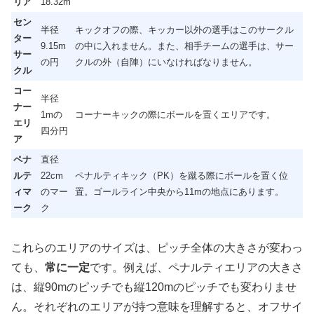
リア
18.32m
セン
半径
キックオフの際、キッカー以外の選手はこのサークル
ター
9.15m
の中に入れません。また、相手チームの選手は、サー
サー
の円
クルの外（自陣）にいなければなりません。
クル
コー
半径
ナー
1mの
コーナーキックの際にボールを置くエリアです。
エリ
四分円
ア
ペナ
直径
ルテ
22cm
ペナルティキック（PK）を蹴る際にボールを置く位
ィマ
のマー
置。ゴールライン中央から11mの地点にあります。
ーク
ク
これらのエリアのサイズは、ピッチ全体の大きさが変わっ
ても、
常に一定
です。例えば、ペナルティエリアの大きさ
は、縦90mのピッチでも縦120mのピッチでも変わりませ
ん。それぞれのエリアが持つ意味を理解すると、オフサイ