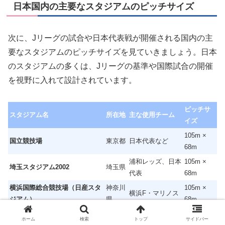
日本国内の主要なスタジアムのピッチサイズ
次に、Jリーグの試合や日本代表戦が開催される国内の主
要なスタジアムのピッチサイズを見ていきましょう。日本
のスタジアムの多くは、Jリーグの基準や国際試合の開催
を視野に入れて設計されています。
ピッチサ
スタジアム名
所在地
主な使用チーム
イズ
105m ×
国立競技場
東京都
日本代表など
68m
浦和レッズ、日本
105m ×
埼玉スタジアム2002
埼玉県
代表
68m
横浜国際総合競技場（日産スタ
神奈川
105m ×
横浜F・マリノス
ジアム）
県
68m
茨城県立カシマサッカースタジ
115m ×
茨城県
鹿島アントラーズ
ホーム
検索
トップ
サイドバー