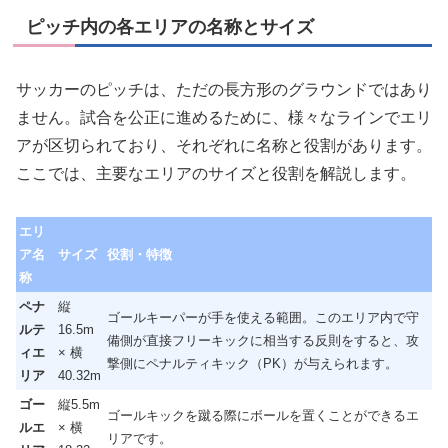
ピッチ内の各エリアの名称とサイズ
サッカーのピッチは、ただの長方形のグラウンドではあり
ません。試合を公正に進めるために、様々なラインでエリ
アが区切られており、それぞれに名称と役割があります。
ここでは、主要なエリアのサイズと役割を解説します。
エリ
ア名
サイズ
役割・特徴
称
ペナ
縦
ゴールキーパーが手を使える範囲。このエリア内で守
ルテ
16.5m
備側が直接フリーキックに相当する反則をすると、攻
ィエ
× 横
撃側にペナルティキック（PK）が与えられます。
リア
40.32m
ゴー
縦5.5m
ゴールキックを蹴る際にボールを置くことができるエ
ルエ
× 横
リアです。