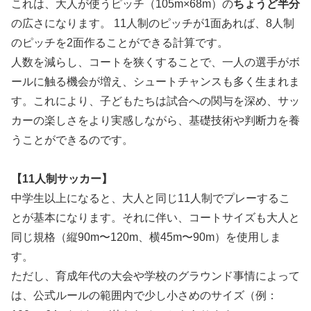
これは、大人が使うピッチ（105m×68m）の
ちょうど半分
の広さになります。 11人制のピッチが1面あれば、8人制
のピッチを2面作ることができる計算です。
人数を減らし、コートを狭くすることで、一人の選手がボ
ールに触る機会が増え、シュートチャンスも多く生まれま
す。これにより、子どもたちは試合への関与を深め、サッ
カーの楽しさをより実感しながら、基礎技術や判断力を養
うことができるのです。
【11人制サッカー】
中学生以上になると、大人と同じ11人制でプレーするこ
とが基本になります。それに伴い、コートサイズも大人と
同じ規格（縦90m〜120m、横45m〜90m）を使用しま
す。
ただし、育成年代の大会や学校のグラウンド事情によって
は、公式ルールの範囲内で少し小さめのサイズ（例：