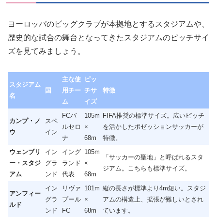
ヨーロッパのビッグクラブが本拠地とするスタジアムや、
歴史的な試合の舞台となってきたスタジアムのピッチサイ
ズを見てみましょう。
主な使
ピッ
スタジアム
国
用チー
チサ
特徴
名
ム
イズ
FCバ
105m
FIFA推奨の標準サイズ。広いピッチ
カンプ・ノ
スペ
ルセロ
×
を活かしたポゼッションサッカーが
ウ
イン
ナ
68m
特徴。
ウェンブリ
イン
イング
105m
「サッカーの聖地」と呼ばれるスタ
ー・スタジ
グラ
ランド
×
ジアム。こちらも標準サイズ。
アム
ンド
代表
68m
イン
リヴァ
101m
縦の長さが標準より4m短い。スタジ
アンフィー
グラ
プール
×
アムの構造上、拡張が難しいとされ
ルド
ンド
FC
68m
ています。