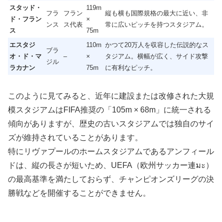
スタッド・
119m
フラ
フラン
縦も横も国際規格の最大に近い、非
ド・フラン
×
ンス
ス代表
常に広いピッチを持つスタジアム。
ス
75m
エスタジ
110m
かつて20万人を収容した伝説的なス
ブラ
オ・ド・マ
–
×
タジアム。横幅が広く、サイド攻撃
ジル
ラカナン
75m
に有利なピッチ。
このように見てみると、近年に建設または改修された大規
模スタジアムはFIFA推奨の「105m × 68m」に統一される
傾向がありますが、歴史の古いスタジアムでは独自のサイ
ズが維持されていることがあります。
特にリヴァプールのホームスタジアムであるアンフィール
ドは、縦の長さが短いため、UEFA（欧州サッカー連มะ）
の最高基準を満たしておらず、チャンピオンズリーグの決
勝戦などを開催することができません。