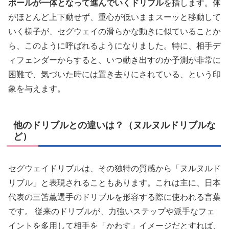
ボールが一体となって進んでいくドリブル
を指します。体
がほとんど上下動せず、重心が低いままスーッと移動して
いく様子が、セグウェイの滑らかな動きに似ていることか
ら、このように呼ばれるようになりました。特に、相手デ
ィフェンダーからすると、いつ動き出すのか予測が非常に
困難で、気づいた時には置き去りにされている、という印
象を与えます。
他のドリブルとの違いは？（ヌルヌルドリブルな
ど）
セグウェイドリブルは、その独特の質感から「ヌルヌルド
リブル」と表現されることもあります。これは主に、日本
代表の三笘薫選手のドリブルを形容する際に使われる言葉
です。 従来のドリブルが、力強いステップや派手なフェ
イントを多用して相手を「かわす」イメージだとすれば、