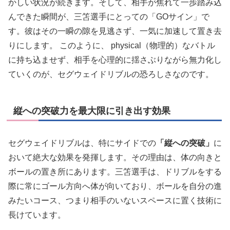
かしい状況が続きます。そして、相手が焦れて一歩踏み込
んできた瞬間が、三笘選手にとっての「GOサイン」で
す。彼はその一瞬の隙を見逃さず、一気に加速して置き去
りにします。 このように、 physical（物理的）なバトル
に持ち込ませず、相手を心理的に揺さぶりながら無力化し
ていくのが、セグウェイドリブルの恐ろしさなのです。
縦への突破力を最大限に引き出す効果
セグウェイドリブルは、特にサイドでの
「縦への突破」
に
おいて絶大な効果を発揮します。その理由は、体の向きと
ボールの置き所にあります。三笘選手は、ドリブルをする
際に常にゴール方向へ体が向いており、ボールを自分の進
みたいコース、つまり相手のいないスペースに置く技術に
長けています。