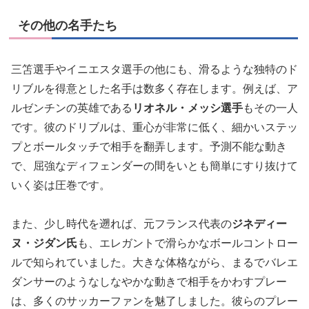
その他の名手たち
三笘選手やイニエスタ選手の他にも、滑るような独特のド
リブルを得意とした名手は数多く存在します。例えば、ア
ルゼンチンの英雄である
リオネル・メッシ選手
もその一人
です。彼のドリブルは、重心が非常に低く、細かいステッ
プとボールタッチで相手を翻弄します。予測不能な動き
で、屈強なディフェンダーの間をいとも簡単にすり抜けて
いく姿は圧巻です。
また、少し時代を遡れば、元フランス代表の
ジネディー
ヌ・ジダン氏
も、エレガントで滑らかなボールコントロー
ルで知られていました。大きな体格ながら、まるでバレエ
ダンサーのようなしなやかな動きで相手をかわすプレー
は、多くのサッカーファンを魅了しました。彼らのプレー