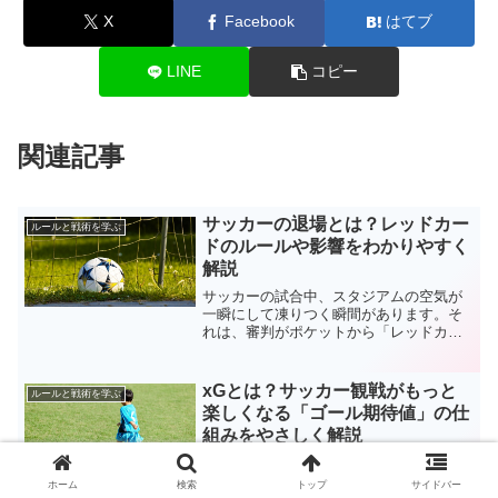
X
Facebook
はてブ
LINE
コピー
関連記事
サッカーの退場とは？レッドカー
ルールと戦術を学ぶ
ドのルールや影響をわかりやすく
解説
サッカーの試合中、スタジアムの空気が
一瞬にして凍りつく瞬間があります。そ
れは、審判がポケットから「レッドカー
ド」を取り出したときです。たった一枚
のカードが、試合の流れを劇的に変え、
時にはシーズンの行方さえも左右してし
xGとは？サッカー観戦がもっと
ルールと戦術を学ぶ
まうことがあります。選手...
楽しくなる「ゴール期待値」の仕
組みをやさしく解説
サッカーの試合中継やニュースで、
「xG（エックスジー）」という言葉を目
ホーム
検索
トップ
サイドバー
にすることが増えてきました。最近では