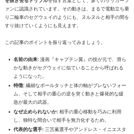
を抜き去るドリブル
を指す言葉として、多くのサッカーフ
ァンに認識されています。その動きは、まるで電動立ち乗
り二輪車のセグウェイのようにも、ヌルヌルと相手の間を
すり抜けていくようにも見えます。
この記事のポイントを振り返ってみましょう。
名前の由来:
漫画『キャプテン翼』の技が元で、滑ら
かな動きがセグウェイに似ていることから呼ばれる
ようになった。
特徴:
繊細なボールタッチと体の軸がブレないフォー
ム、そして相手の重心の逆を突く動きと爆発的な緩
急が最大の武器。
なぜ止められないか:
相手の重心移動を巧みに利用
し、独特な間合いで相手を無力化するため。
代表的な選手:
三笘薫選手やアンドレス・イニエスタ