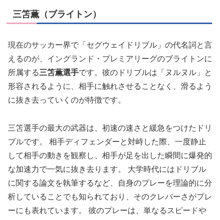
三笘薫（ブライトン）
現在のサッカー界で「セグウェイドリブル」の代名詞と言
えるのが、イングランド・プレミアリーグのブライトンに
所属する
三笘薫選手
です。彼のドリブルは「ヌルヌル」と
形容されるように、相手に触れさせることなく、滑るよう
に抜き去っていくのが特徴です。
三笘選手の最大の武器は、初速の速さと緩急をつけたドリ
ブルです。 相手ディフェンダーと対峙した際、一度静止
して相手の動きを観察し、相手が足を出した瞬間に爆発的
な加速力で一気に抜き去ります。 大学時代にはドリブル
に関する論文を執筆するなど、自身のプレーを理論的に分
析していることでも知られており、そのクレバーさがプレ
ーにも表れています。 彼のプレーは、単なるスピードや