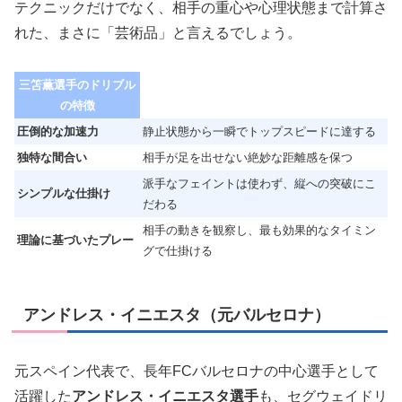
テクニックだけでなく、相手の重心や心理状態まで計算さ
れた、まさに「芸術品」と言えるでしょう。
三笘薫選手のドリブル
の特徴
圧倒的な加速力
静止状態から一瞬でトップスピードに達する
独特な間合い
相手が足を出せない絶妙な距離感を保つ
派手なフェイントは使わず、縦への突破にこ
シンプルな仕掛け
だわる
相手の動きを観察し、最も効果的なタイミン
理論に基づいたプレー
グで仕掛ける
アンドレス・イニエスタ（元バルセロナ）
元スペイン代表で、長年FCバルセロナの中心選手として
活躍した
アンドレス・イニエスタ選手
も、セグウェイドリ