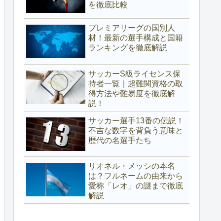
を徹底比較
プレミアリーグの国別人
材！最新の選手構成と国籍
ランキングを徹底解説
サッカーS級ライセンス保
持者一覧｜超難関資格の取
得方法や難易度を徹底解
説！
サッカー選手13番の伝説！
不吉な数字を背負う意味と
歴代の名選手たち
リオネル・メッシの本名
は？フルネームの由来から
愛称「レオ」の謎まで徹底
解説