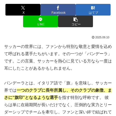
X
Facebook
はてブ
LINE
コピー
2025.09.10
サッカーの世界には、ファンから特別な敬意と愛情を込め
て呼ばれる選手たちがいます。その一つが「バンデーラ」
です。この言葉、サッカーを熱心に見ている方なら一度は
耳にしたことがあるかもしれません。
バンデーラとは、イタリア語で「旗」を意味し、サッカー
界では
一つのクラブに長年所属し、そのクラブの象徴、ま
さに“旗印”となるような選手
を指す特別な呼称です。 彼
らは単に在籍期間が長いだけでなく、圧倒的な実力とリー
ダーシップでチームを牽引し、ファンと深い絆で結ばれて