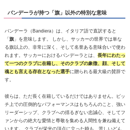
バンデーラが持つ「旗」以外の特別な意味
バンデーラ（Bandiera）は、イタリア語で直訳すると
「
旗
」を意味します。 しかし、サッカーの世界では単な
る旗以上の、非常に深く、そして名誉ある意味合いで使わ
れます。サッカーにおけるバンデーラとは、
長年にわたっ
て一つのクラブに在籍し、そのクラブの象徴、顔、そして
魂とも言える存在となった選手
に贈られる最大級の賛辞で
す。
彼らは、ただ長く在籍しているだけではありません。ピッ
チ上での圧倒的なパフォーマンスはもちろんのこと、強い
リーダーシップ、クラブへの揺るぎない忠誠心、そしてフ
ァンからの絶大な愛情と尊敬を集める人間性を兼ね備えて
います。 クラブが栄光の頂点に立った時も、苦しいどん