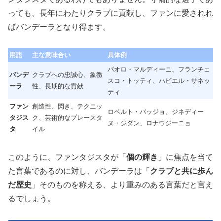
っても、長年にわたりクラブに貢献し、ファンに愛されれ
ばバンデーラとなり得ます。
用語
主な意味合い
具体例
パオロ・マルディーニ、フランチェ
バンデ
クラブへの忠誠心、象徴
スコ・トッティ、ハビエル・サネッ
ーラ
性、長期的な貢献
ティ
ファン
創造性、閃き、テクニッ
ロベルト・バッジョ、ジネディー
タジス
ク、芸術的なプレースタ
ヌ・ジダン、ロナウジーニョ
タ
イル
このように、ファンタジスタが「
個の輝き
」に焦点を当て
た言葉であるのに対し、バンデーラは「
クラブと共に歩ん
だ歴史
」そのものを称える、より重みのある言葉だと言え
るでしょう。