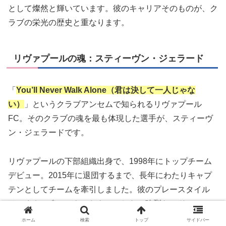
として燦然と輝いています。彼のキャリアそのものが、ク
ラブの栄光の歴史と重なります。
リヴァプールの魂：スティーヴン・ジェラード
「
You’ll Never Walk Alone（君は決して一人じゃな
い）
」というクラブアンセムで知られるリヴァプール
FC。そのクラブの魂を最も体現した選手が、スティーヴ
ン・ジェラードです。
リヴァプールの下部組織出身で、1998年にトップチーム
デビュー。2015年に退団するまで、長年にわたりキャプ
テンとしてチームを牽引しました。彼のプレースタイル
は、まさに魂のこもったものでした。強烈なミドルシュー
ト、献身的な守備、そしてチームが最も苦しい時に発揮さ
ホーム
検索
トップ
サイドバー