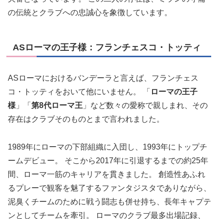
の伝統とクラブへの忠誠心を象徴しています。
ASローマの王子様：フランチェスコ・トッティ
ASローマにおけるバンデーラと言えば、フランチェス
コ・トッティをおいて他にいません。 「
ローマの王子
様
」「
第8代ローマ王
」など数々の愛称で親しまれ、その
存在はクラブそのものとまで言われました。
1989年にローマの下部組織に入団し、1993年にトップチ
ームデビュー。 そこから2017年に引退するまでの約25年
間、ローマ一筋のキャリアを貫きました。 創造性あふれ
るプレーで観客を魅了するファンタジスタでありながら、
泥臭くチームのために戦う闘志も併せ持ち、長年キャプテ
ンとしてチームを牽引。 ローマのクラブ最多出場記録、