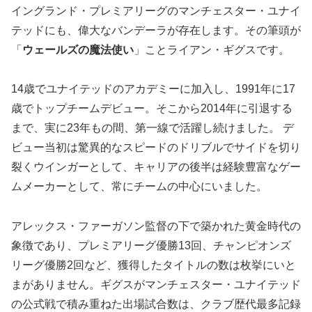
イングランド・プレミアリーグのマンチェスター・ユナイ
テッドにも、偉大なバンデーラが存在します。その筆頭が
「
ウェールズの魔法使い
」ことライアン・ギグスです。
14歳でユナイテッドのアカデミーに加入し、1991年に17
歳でトップチームデビュー。そこから2014年に引退する
まで、実に23年もの間、第一線で活躍し続けました。 デ
ビュー当初は驚異的なスピードのドリブルでサイドを切り
裂くウインガーとして、キャリアの後半は経験豊富なゲー
ムメーカーとして、常にチームの中心にいました。
アレックス・ファーガソン監督の下で築かれた黄金時代の
象徴であり、プレミアリーグ優勝13回、チャンピオンズ
リーグ優勝2回など、獲得したタイトルの数は枚挙にいと
まがありません。ギグスがマンチェスター・ユナイテッド
の公式戦で積み重ねた出場試合数は、クラブ歴代最多記録