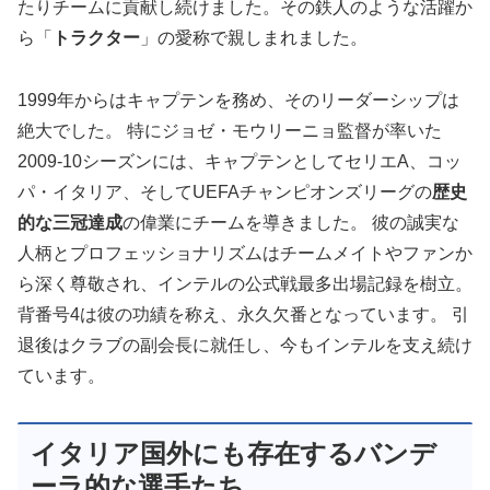
たりチームに貢献し続けました。その鉄人のような活躍か
ら「
トラクター
」の愛称で親しまれました。
1999年からはキャプテンを務め、そのリーダーシップは
絶大でした。 特にジョゼ・モウリーニョ監督が率いた
2009-10シーズンには、キャプテンとしてセリエA、コッ
パ・イタリア、そしてUEFAチャンピオンズリーグの
歴史
的な三冠達成
の偉業にチームを導きました。 彼の誠実な
人柄とプロフェッショナリズムはチームメイトやファンか
ら深く尊敬され、インテルの公式戦最多出場記録を樹立。
背番号4は彼の功績を称え、永久欠番となっています。 引
退後はクラブの副会長に就任し、今もインテルを支え続け
ています。
イタリア国外にも存在するバンデ
ーラ的な選手たち