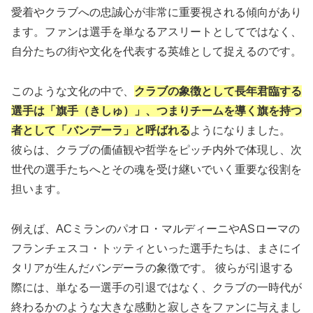
愛着やクラブへの忠誠心が非常に重要視される傾向があり
ます。ファンは選手を単なるアスリートとしてではなく、
自分たちの街や文化を代表する英雄として捉えるのです。
このような文化の中で、
クラブの象徴として長年君臨する
選手は「旗手（きしゅ）」、つまりチームを導く旗を持つ
者として「バンデーラ」と呼ばれる
ようになりました。
彼らは、クラブの価値観や哲学をピッチ内外で体現し、次
世代の選手たちへとその魂を受け継いでいく重要な役割を
担います。
例えば、ACミランのパオロ・マルディーニやASローマの
フランチェスコ・トッティといった選手たちは、まさにイ
タリアが生んだバンデーラの象徴です。 彼らが引退する
際には、単なる一選手の引退ではなく、クラブの一時代が
終わるかのような大きな感動と寂しさをファンに与えまし