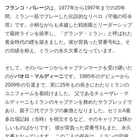
フランコ・バレージ
は、1977年から1997年までの20年
間、ミラン一筋でプレーした伝説的なリベロ（守備の司令
塔）です。小柄ながらも卓越した戦術眼とリーダーシップ
で最終ラインを統率し、「グランデ・ミラン」と呼ばれた
黄金時代の礎を築きました。彼が背負った背番号6は、そ
の功績を称え、ミランの永久欠番となっています。
そして、そのバレージからキャプテンマークを受け継いだ
のが
パオロ・マルディーニ
です。 1985年のデビューから
2009年の引退まで、実に25年もの長きにわたりミランの
ユニフォームを着続けました。 父であるチェーザレ・マ
ルディーニもミランのキャプテンを務めたサラブレッドで
あり、親子二代でクラブの象徴となりました。セリエA最
多出場記録（当時）を樹立するなど、そのキャリアは輝か
しいものばかりです。 彼が背負った背番号3もまた、永久
欠番となっています。 この二人の存在は、ミランの守備