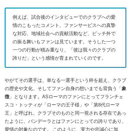
例えば、試合後のインタビューでのクラブへの愛
情のこもったコメント、ファンサービスへの真摯
な対応、地域社会への貢献活動など、ピッチ外で
の振る舞いもファンは見ています。そうした一つ
一つの行動が積み重なり、「彼は我々のクラブの
誇りだ」という感情が育まれていくのです。
やがてその選手は、単なる一選手という枠を超え、クラブ
の歴史や文化、そしてファン自身の想いまでも背負う「
象
徴
」となります。ASローマのファンにとってフランチェ
スコ・トッティが「ローマの王子様」や「第8代ローマ
王」と呼ばれ、クラブそのものと同一視される存在であっ
たように、バンデーラとはファンにとっての誇りであり、
愛情の対象なのです。 このように、実力や忠誠心に加