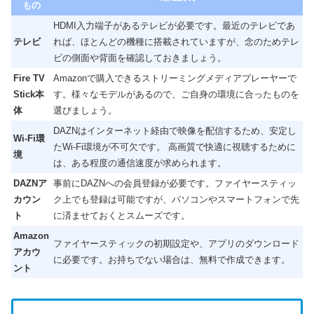
もの
HDMI入力端子があるテレビが必要です。最近のテレビであ
テレビ
れば、ほとんどの機種に搭載されていますが、念のためテレ
ビの側面や背面を確認しておきましょう。
Fire TV
Amazonで購入できるストリーミングメディアプレーヤーで
Stick本
す。様々なモデルがあるので、ご自身の環境に合ったものを
体
選びましょう。
DAZNはインターネット経由で映像を配信するため、安定し
Wi-Fi環
たWi-Fi環境が不可欠です。 高画質で快適に視聴するために
境
は、ある程度の通信速度が求められます。
DAZNア
事前にDAZNへの会員登録が必要です。ファイヤースティッ
カウン
ク上でも登録は可能ですが、パソコンやスマートフォンで先
ト
に済ませておくとスムーズです。
Amazon
ファイヤースティックの初期設定や、アプリのダウンロード
アカウ
に必要です。お持ちでない場合は、無料で作成できます。
ント