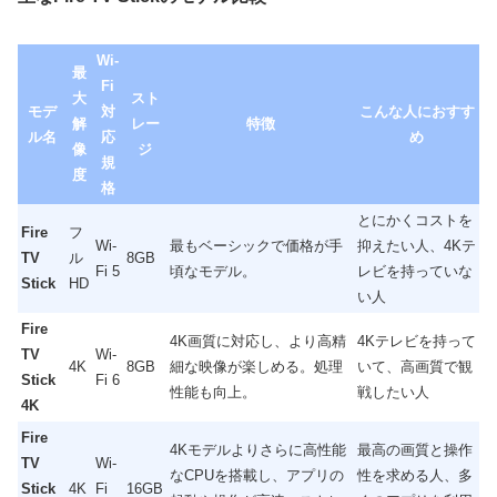
Wi-
最
Fi
大
スト
モデ
対
こんな人におすす
解
レー
特徴
ル名
応
め
像
ジ
規
度
格
とにかくコストを
Fire
フ
Wi-
最もベーシックで価格が手
抑えたい人、4Kテ
TV
ル
8GB
Fi 5
頃なモデル。
レビを持っていな
Stick
HD
い人
Fire
4K画質に対応し、より高精
4Kテレビを持って
TV
Wi-
4K
8GB
細な映像が楽しめる。処理
いて、高画質で観
Stick
Fi 6
性能も向上。
戦したい人
4K
Fire
4Kモデルよりさらに高性能
最高の画質と操作
TV
Wi-
なCPUを搭載し、アプリの
性を求める人、多
Stick
4K
Fi
16GB