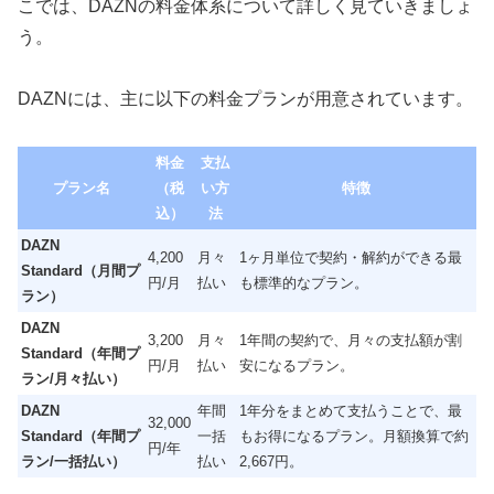
こでは、DAZNの料金体系について詳しく見ていきましょ
う。
DAZNには、主に以下の料金プランが用意されています。
料金
支払
プラン名
（税
い方
特徴
込）
法
DAZN
4,200
月々
1ヶ月単位で契約・解約ができる最
Standard（月間プ
円/月
払い
も標準的なプラン。
ラン）
DAZN
3,200
月々
1年間の契約で、月々の支払額が割
Standard（年間プ
円/月
払い
安になるプラン。
ラン/月々払い）
DAZN
年間
1年分をまとめて支払うことで、最
32,000
Standard（年間プ
一括
もお得になるプラン。月額換算で約
円/年
ラン/一括払い）
払い
2,667円。