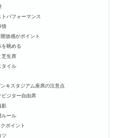
験
ストパフォーマンス
事情
と開放感がポイント
体を眺める
と芝生席
スタイル
デンキスタジアム座席の注意点
クビジター自由席
撮影
用ルール
ックポイント
コツ