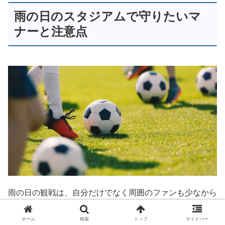
雨の日のスタジアムで守りたいマ
ナーと注意点
雨の日の観戦は、自分だけでなく周囲のファンも少なから
ず不便を感じています。お互いに気持ちよく応援するため
には、晴れの日以上にマナーへの配慮が求められます。ス
ホーム
検索
トップ
サイドバー