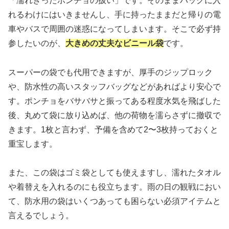
「濡れきったポンチョの扱い」です。そのままバッグに入
れるわけにはいきませんし、手に持ったままだと帰りの電
車やバスで周囲の迷惑になってしまいます。そこで必ず持
参したいのが、
大きめの丈夫なビニール袋
です。
スーパーの袋でも代用できますが、厚手のジップロック
や、防水性の高いスタッフバッグなどがあればより安心で
す。ポンチョをバサバサと振ってある程度水気を飛ばした
後、丸めて袋に放り込めば、他の荷物を濡らさずに撤収で
きます。1枚と言わず、予備を含めて2〜3枚持っておくと
重宝します。
また、この袋はゴミ袋としても使えますし、濡れたタオル
や着替えを入れるのにも役立ちます。雨の日の観戦におい
て、防水用の袋はいくつあっても困らない必須アイテムと
言えるでしょう。