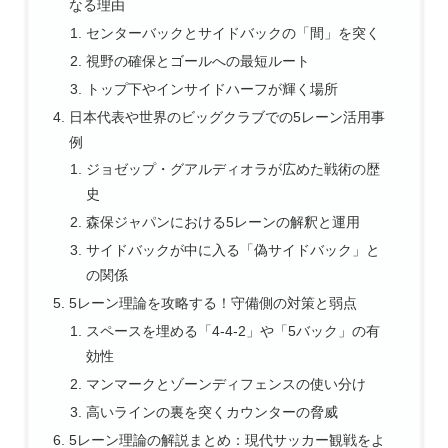
なる理由
センターバックとサイドバックの「間」を突く
視野の確保とゴールへの最短ルート
トップ下やインサイドハーフが輝く場所
日本代表や世界のビッグクラブでの5レーン活用事
例
ジョゼップ・グアルディオラが広めた戦術の歴
史
森保ジャパンにおける5レーンの解釈と運用
サイドバックが中に入る「偽サイドバック」と
の関係
5レーン理論を攻略する！守備側の対策と弱点
スペースを埋める「4-4-2」や「5バック」の有
効性
マンマークとゾーンディフェンスの使い分け
高いラインの裏を突くカウンターの脅威
5レーン理論の解説まとめ：現代サッカー観戦をよ