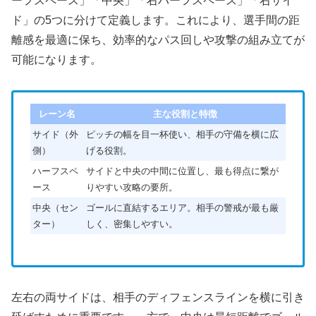
ーフスペース」「中央」「右ハーフスペース」「右サイ
ド」の5つに分けて定義します。これにより、選手間の距
離感を最適に保ち、効率的なパス回しや攻撃の組み立てが
可能になります。
レーン名
主な役割と特徴
サイド（外
ピッチの幅を目一杯使い、相手の守備を横に広
側）
げる役割。
ハーフスペ
サイドと中央の中間に位置し、最も得点に繋が
ース
りやすい攻略の要所。
中央（セン
ゴールに直結するエリア。相手の警戒が最も厳
ター）
しく、密集しやすい。
左右の両サイドは、相手のディフェンスラインを横に引き