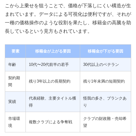
こから上乗せを狙うことで、価格が下落しにくい構造が生
まれています。データによる可視化は便利ですが、それが
一種の価格操作のような役割を果たし、移籍金の高騰を助
長しているという見方もされています。
要素
移籍金が上がる要因
移籍金が下がる要因
年齢
10代〜20代前半の若手
30代以上のベテラン
契約期
残り3年以上の長期契約
残り1年未満の短期契約
間
代表経験、主要タイトル獲
怪我の多さ、ブランクあ
実績
得
り
市場環
クラブの財政難・売却希
複数クラブによる争奪戦
境
望