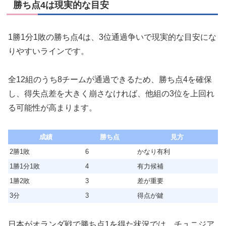
勝ち点4は現実的な目安
1勝1分1敗の勝ち点4は、3位通過争いで現実的な目安にな
りやすいラインです。
全12組のうち8チームが通過できるため、勝ち点4を確保
し、得失点差を大きく崩さなければ、他組の3位を上回れ
る可能性が高まります。
成績
勝ち点
見方
2勝1敗
6
かなり有利
1勝1分1敗
4
有力候補
1勝2敗
3
差が重要
3分
3
得点が鍵
日本がオランダ戦で勝ち点1を得た状況では、チュニジア