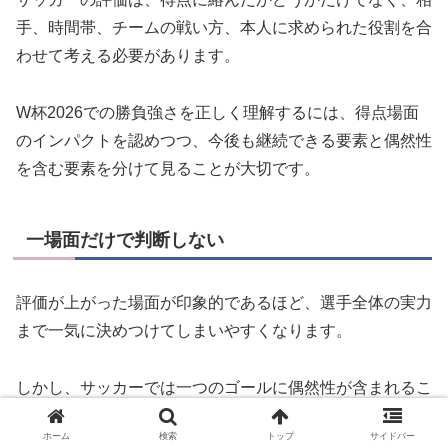
手、時間帯、チームの戦い方、本人に求められた役割を合
わせて考える必要があります。
W杯2026での勝負強さを正しく理解するには、得点場面
のインパクトを認めつつ、今後も継続できる要素と偶然性
を含む要素を分けて見ることが大切です。
一場面だけで判断しない
評価が上がった場面が印象的であるほど、選手全体の実力
まで一気に決めつけてしまいやすくなります。
しかし、サッカーでは一つのゴールに偶然性が含まれるこ
ともあり、長期的な評価には継続性や試合全体での関与も
ホーム
検索
トップ
サイドバー
必要です。