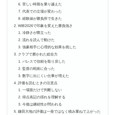
苦しい時期を乗り越えた
代表での立場が変わった
経験値が勝負所で生きた
W杯2026で印象を変えた勝負強さ
冷静さが際立った
流れを読んで動けた
強豪相手に心理的な効果を残した
クラブで磨かれた総合力
パレスで信頼を取り戻した
監督の戦術に合った
数字に出にくい仕事が増えた
評価を読むときの注意点
一場面だけで判断しない
得点表記の揺れを理解する
今後は継続性が問われる
鎌田大地の評価は一発ではなく積み重ねで上がった