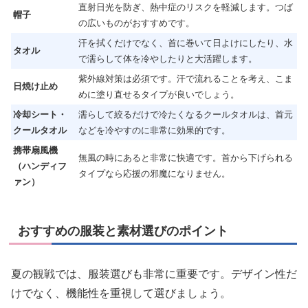
直射日光を防ぎ、熱中症のリスクを軽減します。つば
帽子
の広いものがおすすめです。
汗を拭くだけでなく、首に巻いて日よけにしたり、水
タオル
で濡らして体を冷やしたりと大活躍します。
紫外線対策は必須です。汗で流れることを考え、こま
日焼け止め
めに塗り直せるタイプが良いでしょう。
冷却シート・
濡らして絞るだけで冷たくなるクールタオルは、首元
クールタオル
などを冷やすのに非常に効果的です。
携帯扇風機
無風の時にあると非常に快適です。首から下げられる
（ハンディフ
タイプなら応援の邪魔になりません。
ァン）
おすすめの服装と素材選びのポイント
夏の観戦では、服装選びも非常に重要です。デザイン性だ
けでなく、機能性を重視して選びましょう。