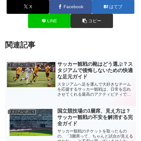
X
Facebook
はてブ
LINE
コピー
関連記事
サッカー観戦の靴はどう選ぶ？ス
スタジアムへ行こう
タジアムで後悔しないための快適
な足元ガイド
スタジアムへ足を運んで大好きなチーム
を応援するサッカー観戦は、日常を忘れ
させてくれる最高のアクティビティで
す。しかし、初めて観戦に行く方や久し
ぶりにスタジアムへ行く方が意外と見落
としがちなのが「足元の準備」です。サ
国立競技場の3層席、見え方は？
スタジアムへ行こう
ッカー観戦は、自宅でのテレ...
サッカー観戦の不安を解消する完
全ガイド
サッカー観戦のチケットを取ったもの
の、「3層席って、ちゃんと試合が見える