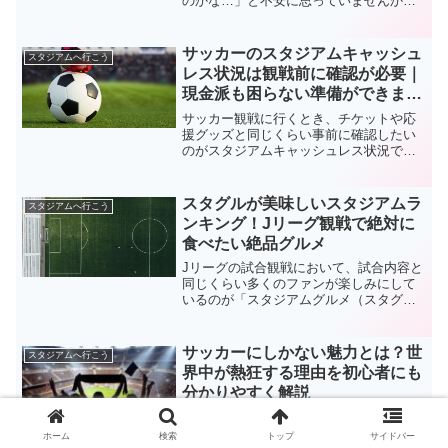
のかな…」と不安に思っていませんか？
特に、広大な国立競技場の3層席となる
と、ピッチまでの距離が気になりますよ
ね。しかし、ご安心ください。国立競技
サッカーのスタジアムキャッシュ
スタジアムへ行こう
場の3層席には、他の階層...
レス状況は観戦前に確認が必要｜
現金派も困らない準備ができま
す！
サッカー観戦に行くとき、チケットや応
援グッズと同じくらい事前に確認したい
のがスタジアムキャッシュレス状況で
す。近年のJリーグやクラブ主催試合で
は、飲食売店、グッズ売店、チケット窓
口、キッチンカーなどでキャッシュレス
スタグルが美味しいスタジアムラ
スタジアムへ行こう
決済を導入するケースが増え...
ンキング！Jリーグ観戦で絶対に
食べたい絶品グルメ
Jリーグの試合観戦において、試合内容と
同じくらい多くのファンが楽しみにして
いるのが「スタジアムグルメ（スタグ
ル）」です。地元の特産品をふんだんに
使ったメニューや、そのスタジアムでし
か味わえない唯一無二の料理は、もはや
サッカーにしかない魅力とは？世
スタジアムへ行こう
サッカー観戦に欠かせない...
界中が熱狂する理由を初心者にも
分かりやすく解説
サッカーは、世界で最も愛されているス
ポーツの一つです。 なぜこれほど多くの
ホーム
検索
トップ
サイドバー