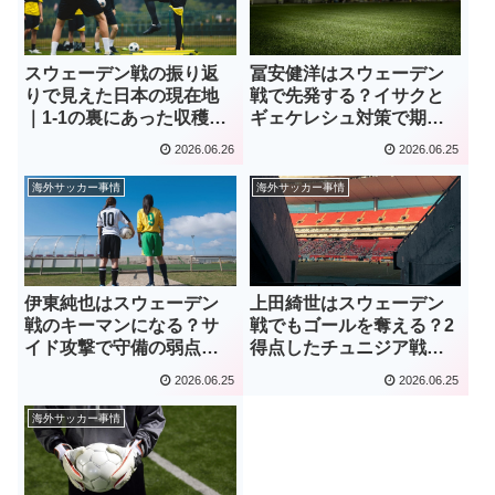
スウェーデン戦の振り返
冨安健洋はスウェーデン
りで見えた日本の現在地
戦で先発する？イサクと
｜1-1の裏にあった収穫と
ギェケレシュ対策で期待
課題を読み解く！
される役割！
2026.06.26
2026.06.25
海外サッカー事情
海外サッカー事情
伊東純也はスウェーデン
上田綺世はスウェーデン
戦のキーマンになる？サ
戦でもゴールを奪える？2
イド攻撃で守備の弱点を
得点したチュニジア戦と
突ける理由！
の違いを分析！
2026.06.25
2026.06.25
海外サッカー事情