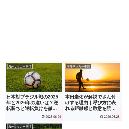
海外サッカー事情
海外サッカー事情
日本対ブラジル戦の2025
本田圭佑が解説でさん付
年と2026年の違いは？逆
けする理由｜呼び方に表
転勝ちと逆転負けを徹底
れる距離感と敬意を読み
比較
解く！
2026.06.29
2026.06.28
海外サッカー事情