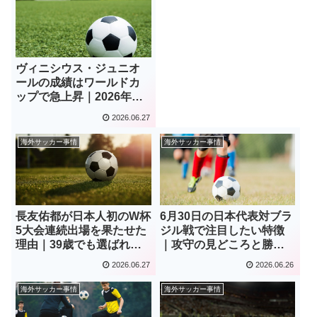
ヴィニシウス・ジュニオ
ールの成績はワールドカ
ップで急上昇｜2026年大
会の4得点とブラジル代表
2026.06.27
での進化を読む！
海外サッカー事情
海外サッカー事情
長友佑都が日本人初のW杯
6月30日の日本代表対ブラ
5大会連続出場を果たせた
ジル戦で注目したい特徴
理由｜39歳でも選ばれた
｜攻守の見どころと勝利
価値を読み解く！
への条件を整理！
2026.06.27
2026.06.26
海外サッカー事情
海外サッカー事情